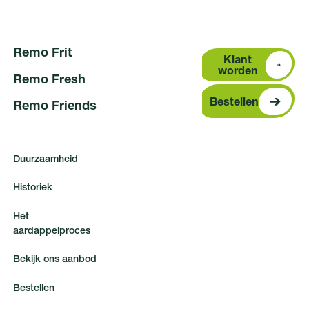
R
e
m
o
F
r
i
t
Klant word
Klant
worden
R
e
m
o
F
r
e
s
h
Bestellen
Bestellen
R
e
m
o
F
r
i
e
n
d
s
D
u
u
r
z
a
a
m
h
e
i
d
H
i
s
t
o
r
i
e
k
H
e
t
a
a
r
d
a
p
p
e
l
p
r
o
c
e
s
B
e
k
i
j
k
o
n
s
a
a
n
b
o
d
B
e
s
t
e
l
l
e
n