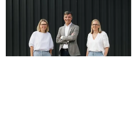
De eerste groei
De jaren 90 kent Van Remoortel NV zijn eerste
groeischeut. De vraag naar frieten blijft toenemen.
Zowel de machines als het aantal familieleden in het
bedrijf groeien mee. Eerst stapt dochter
An Van
Remoortel
in de zaak, enkele jaren volgen ook dochter
Els Van Remoortel
en haar man
Wim Lannoey
.