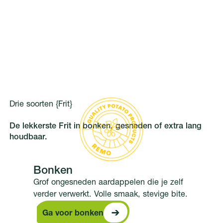
Drie soorten {Frit}
De lekkerste Frit in bonken, gesneden of extra lang
houdbaar.
Bonken
Grof ongesneden aardappelen die je zelf
verder verwerkt. Volle smaak, stevige bite.
Ga voor bonken
Ga voor bonken