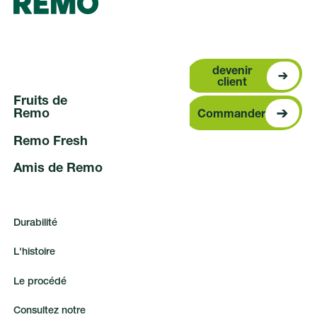
devenir clien
devenir
client
F
r
u
i
t
s
d
e
Commander
R
e
m
o
Commander
R
e
m
o
F
r
e
s
h
A
m
i
s
d
e
R
e
m
o
D
u
r
a
b
i
l
i
t
é
L
'
h
i
s
t
o
i
r
e
L
e
p
r
o
c
é
d
é
C
o
n
s
u
l
t
e
z
n
o
t
r
e