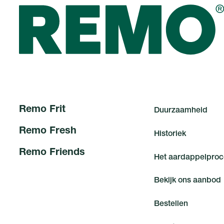
R
e
m
o
F
r
i
t
D
u
u
r
z
a
a
m
h
e
i
d
R
e
m
o
F
r
e
s
h
H
i
s
t
o
r
i
e
k
R
e
m
o
F
r
i
e
n
d
s
H
e
t
a
a
r
d
a
p
p
e
l
p
r
o
c
B
e
k
i
j
k
o
n
s
a
a
n
b
o
d
B
e
s
t
e
l
l
e
n