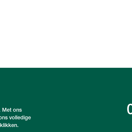
. Met ons
 ons volledige
 klikken.