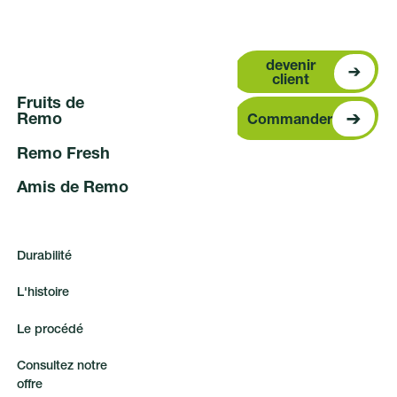
devenir clien
devenir
client
F
r
u
i
t
s
d
e
Commander
R
e
m
o
Commander
R
e
m
o
F
r
e
s
h
A
m
i
s
d
e
R
e
m
o
D
u
r
a
b
i
l
i
t
é
L
'
h
i
s
t
o
i
r
e
L
e
p
r
o
c
é
d
é
C
o
n
s
u
l
t
e
z
n
o
t
r
e
o
f
f
r
e