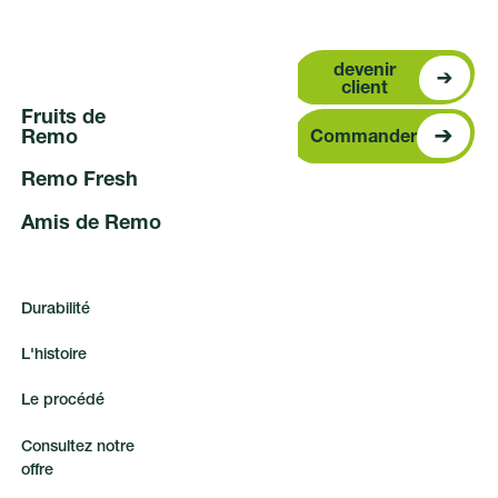
devenir clien
devenir
client
F
r
u
i
t
s
d
e
Commander
R
e
m
o
Commander
R
e
m
o
F
r
e
s
h
A
m
i
s
d
e
R
e
m
o
D
u
r
a
b
i
l
i
t
é
L
'
h
i
s
t
o
i
r
e
L
e
p
r
o
c
é
d
é
C
o
n
s
u
l
t
e
z
n
o
t
r
e
o
f
f
r
e