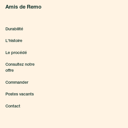
A
m
i
s
d
e
R
e
m
o
D
u
r
a
b
i
l
i
t
é
L
'
h
i
s
t
o
i
r
e
L
e
p
r
o
c
é
d
é
C
o
n
s
u
l
t
e
z
n
o
t
r
e
o
f
f
r
e
C
o
m
m
a
n
d
e
r
P
o
s
t
e
s
v
a
c
a
n
t
s
C
o
n
t
a
c
t