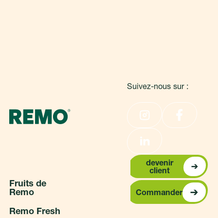
Pied de page
Suivez-nous sur :
devenir clien
devenir
client
F
r
u
i
t
s
d
e
Commander
R
e
m
o
Commander
R
e
m
o
F
r
e
s
h