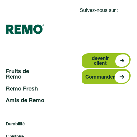
Suivez-nous sur :
devenir clien
devenir
client
F
r
u
i
t
s
d
e
Commander
R
e
m
o
Commander
R
e
m
o
F
r
e
s
h
A
m
i
s
d
e
R
e
m
o
D
u
r
a
b
i
l
i
t
é
L
'
h
i
s
t
o
i
r
e