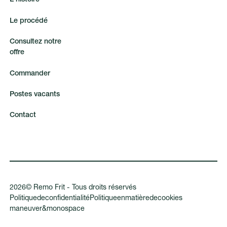
L
e
p
r
o
c
é
d
é
C
o
n
s
u
l
t
e
z
n
o
t
r
e
o
f
f
r
e
C
o
m
m
a
n
d
e
r
P
o
s
t
e
s
v
a
c
a
n
t
s
C
o
n
t
a
c
t
2026
©
Remo Frit - Tous droits réservés
P
o
l
i
t
i
q
u
e
d
e
c
o
n
f
i
d
e
n
t
i
a
l
i
t
é
P
o
l
i
t
i
q
u
e
e
n
m
a
t
i
è
r
e
d
e
c
o
o
k
i
e
s
m
a
n
e
u
v
e
r
&
m
o
n
o
s
p
a
c
e